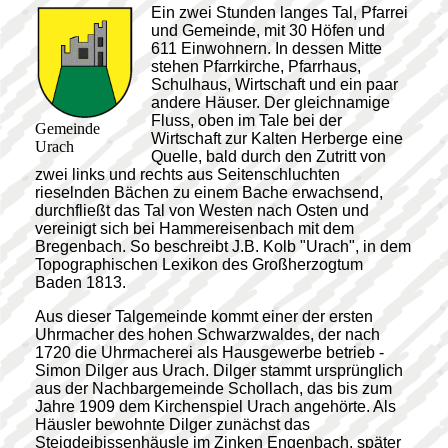
Ein zwei Stunden langes Tal, Pfarrei
und Gemeinde, mit 30 Höfen und
611 Einwohnern. In dessen Mitte
stehen Pfarrkirche, Pfarrhaus,
Schulhaus, Wirtschaft und ein paar
andere Häuser. Der gleichnamige
Fluss, oben im Tale bei der
Gemeinde
Wirtschaft zur Kalten Herberge eine
Urach
Quelle, bald durch den Zutritt von
zwei links und rechts aus Seitenschluchten
rieselnden Bächen zu einem Bache erwachsend,
durchfließt das Tal von Westen nach Osten und
vereinigt sich bei Hammereisenbach mit dem
Bregenbach. So beschreibt J.B. Kolb "Urach", in dem
Topographischen Lexikon des Großherzogtum
Baden 1813.
Aus dieser Talgemeinde kommt einer der ersten
Uhrmacher des hohen Schwarzwaldes, der nach
1720 die Uhrmacherei als Hausgewerbe betrieb -
Simon Dilger aus Urach. Dilger stammt ursprünglich
aus der Nachbargemeinde Schollach, das bis zum
Jahre 1909 dem Kirchenspiel Urach angehörte. Als
Häusler bewohnte Dilger zunächst das
Steigdeibissenhäusle im Zinken Engenbach, später