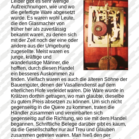
Leider gibt es sehr wenige
Aufzeichnungen, wie und wo
die gefertigte Ware abgesetzt
wurde. Es waren wohl Leute,
die den Glasmacher von
früher her als zuverlässig
bekannt waren, zu denen sich
mit der Zeit noch der eine oder
andere aus der Umgebung
zugesellte. Meist waren es
junge, kräftige und
wanderlustige Männer, die
hofften, durch diesen Handel
ein besseres Auskommen zu
finden. Vielfach waren es auch die älteren Söhne der
Bauerngüter, denen der Vasallendienst auf dem
elterlichen Hofe verleidet waren. Die Ware wurde in
Krätzen dorthin getragen, wo man glaubte, dieselbe
zu gutem Preis absetzen zu können. Um sich nicht
gegenseitig in die Quere zu kommen, traten die
Händler zusammen und vereinbarten sich
gegenseitig auf die Richtung, wo sie mit dem Handel
begannen. Schriftliche Belege darüber gibt es kaum,
da die Gesellschafter nur auf Treu und Glauben
zusammen getreten waren. Man hieß den per