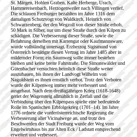
St. Märgen, Hohlen Graben, Kalte Herberge, Urach,
Hammereisenbach, Herzogenweiler nach Villingen verlief.
Die schlauen Freiburger bezahlten im Jahre 1316 dem
damaligen Schutzvogt von Waldkirch, Heinrich von
Schwarzenberg, der den Wegzoll von dieser Straße erhob,
50 Mark in Silber, nur um diese Straße durch den Kilpen zu
schädigen. Die Verbesserung dieser Straße, sowie die
Befahrung derselben mit Karrengut oder Kaufmannsware,
wurde vollständig untersagt. Erzherzog Sigismund von
Österreich bestätigte diesen Vertrag im Jahre 1485 aber in
mildernder Form; ein Saumweg sollte immer bestehen
bleiben und keine breite Fahrstraße. Die Simonswälder und
Gütenbacher versuchten heimlich diese Straße weiter
auszubauen, bis ihnen der Landvogt Wilhelm von
Nagoldstein es ihnen ernstlich verbot. Trotz den Verboten
wurde der Kilpenweg immer mehr verbessert und
ausgebaut. Nach dem dreißigjährigen Krieg (1618-1648)
geriet der Wagensteig allmählich in Zerfall und die
Verbindung über den Kilpenpass spielte eine bedeutende
Rolle im Spanischen Erbfolgekrieg (1701–14). Im Jahre
1776 ordnete die vorderösterreichische Regierung die
Verbesserung aller Vicinalwege an, und trotz den
Beschwerden der Stadt Freiburg wurde der Weg vom
Engelwirtshaus bis zur Alten Eck / Ladstatt entsprechend
erweitert und verbessert.