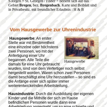
S.lörgen = St. Georgen / Fisher = bezieht sich auf das
Gebiet
Bregen
, bez.
Bregenbach
. Karte und Beiblatt sind
in Privatbesitz, mit freundlicher Erlaubnis : H & B
Vom Hausgewerbe zur Uhrenindustrie
Hausgewerbe
: An erster
Stelle war mit Bestimmtheit
eine einzelne oder höchstens
zwei Personen, wo mit der
Anfertigung einer Uhr
begannen. Alle Teile die
Hausgewerbe
damals für eine Uhr gebraucht
wurden, sind von dem Verfertiger noch selbst
hergestellt worden. Waren schon zwei Personen
damit beschäftigt eine Uhr herzustellen – so sind es
die Anfänge einer sich später immer
weiterentwickelnden Arbeitsteilung.
Hausindustrie
: Durch die Ausbildung der eigenen
Kinder und die Mithilfe der sich im Hause
befindlichen Personen wurde dann eine
Arbeitsteilung angestrebt, um so eine schnelle und