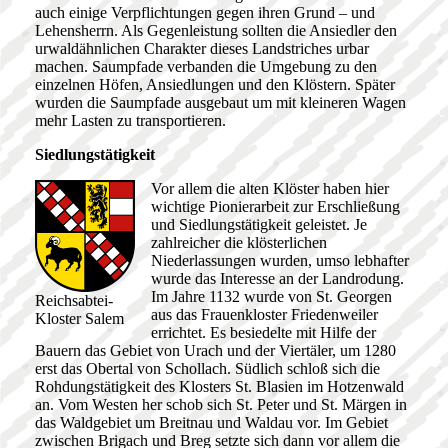
auch einige Verpflichtungen gegen ihren Grund – und
Lehensherrn. Als Gegenleistung sollten die Ansiedler den
urwaldähnlichen Charakter dieses Landstriches urbar
machen. Saumpfade verbanden die Umgebung zu den
einzelnen Höfen, Ansiedlungen und den Klöstern. Später
wurden die Saumpfade ausgebaut um mit kleineren Wagen
mehr Lasten zu transportieren.
Siedlungstätigkeit
Vor allem die alten Klöster haben hier
wichtige Pionierarbeit zur Erschließung
und Siedlungstätigkeit geleistet. Je
zahlreicher die klösterlichen
Niederlassungen wurden, umso lebhafter
wurde das Interesse an der Landrodung.
Im Jahre 1132 wurde von St. Georgen
Reichsabtei-
aus das Frauenkloster Friedenweiler
Kloster Salem
errichtet. Es besiedelte mit Hilfe der
Bauern das Gebiet von Urach und der Viertäler, um 1280
erst das Obertal von Schollach. Südlich schloß sich die
Rohdungstätigkeit des Klosters St. Blasien im Hotzenwald
an. Vom Westen her schob sich St. Peter und St. Märgen in
das Waldgebiet um Breitnau und Waldau vor. Im Gebiet
zwischen Brigach und Breg setzte sich dann vor allem die