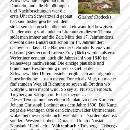
Schwarzwalde liegen noch im
Dunkeln, und alle Bemühungen
und Nachforschungen wer die
erste Uhr im Schwarzwald gebaut
Glashof (Rödeck)
hat, sind bisher gescheitert; denn
sie lassen sich geschichtlich nicht einwandfrei beweisen.
Bei der wenig vorhandenen Literatur zu diesem Thema
stößt man immer auf die Zeit, Mitte des 17. Jahrhunderts,
obwohl diese Bauart sich schon im 14. Jahrhundert
nachweisen lässt. Die Namen der Gebrüder Kreuz vom
Glashof (Steyrer) und Lorenz Frey (Jäck) werden als erste
Verfertiger genannt, auch die Jahreszahl von 1640 ist
keineswegs nachweisbar. Die einzige plausible und
brauchbare Beschreibung über das Gebiet der
Schwarzwälder Uhrenhersteller ergibt sich aus folgender
Umschreibung: …man meyne Dorach als Mite, un mache
finf stunden Weg all Richtung so seyen all Ort drin wo
wolfyle Uhren macht wird. So sey au Nustat, Fernbach,
Treyberg au S.lörgen un Fisher meynet…
Dieser Text stammt aus einem Beiblatt, zu einer Karte von
Johann Christoph Lochner aus dem Jahre 1690. Die Karte
zeigt die wichtigen Orte der Schwarzwälder Uhrmacherei,
wobei bei dieser Karte nicht wie üblich – Norden oben ist,
sondern Westen ist oben. Dorach = Urach / Nustat =
Neustadt / Fernbach =
Vöhrenbach
/ Treyberg = Triberg /