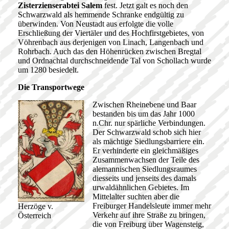
Zisterzienserabtei Salem
fest. Jetzt galt es noch den
Schwarzwald als hemmende Schranke endgültig zu
überwinden. Von Neustadt aus erfolgte die volle
Erschließung der Viertäler und des Hochfirstgebietes, von
Vöhrenbach aus derjenigen von Linach, Langenbach und
Rohrbach. Auch das den Höhenrücken zwischen Bregtal
und Ordnachtal durchschneidende Tal von Schollach wurde
um 1280 besiedelt.
Die Transportwege
Zwischen Rheinebene und Baar
bestanden bis um das Jahr 1000
n.Chr. nur spärliche Verbindungen.
Der Schwarzwald schob sich hier
als mächtige Siedlungsbarriere ein.
Er verhinderte ein gleichmäßiges
Zusammenwachsen der Teile des
alemannischen Siedlungsraumes
diesseits und jenseits des damals
urwaldähnlichen Gebietes. Im
Mittelalter suchten aber die
Freiburger Handelsleute immer mehr
Herzöge v.
Verkehr auf ihre Straße zu bringen,
Österreich
die von Freiburg über Wagensteig,