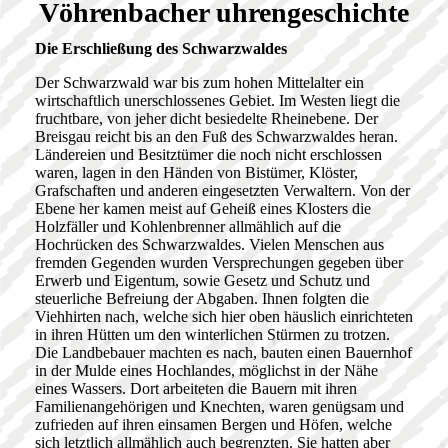
Vöhrenbacher uhrengeschichte
Die Erschließung des Schwarzwaldes
Der Schwarzwald war bis zum hohen Mittelalter ein
wirtschaftlich unerschlossenes Gebiet. Im Westen liegt die
fruchtbare, von jeher dicht besiedelte Rheinebene. Der
Breisgau reicht bis an den Fuß des Schwarzwaldes heran.
Ländereien und Besitztümer die noch nicht erschlossen
waren, lagen in den Händen von Bistümer, Klöster,
Grafschaften und anderen eingesetzten Verwaltern. Von der
Ebene her kamen meist auf Geheiß eines Klosters die
Holzfäller und Kohlenbrenner allmählich auf die
Hochrücken des Schwarzwaldes. Vielen Menschen aus
fremden Gegenden wurden Versprechungen gegeben über
Erwerb und Eigentum, sowie Gesetz und Schutz und
steuerliche Befreiung der Abgaben. Ihnen folgten die
Viehhirten nach, welche sich hier oben häuslich einrichteten
in ihren Hütten um den winterlichen Stürmen zu trotzen.
Die Landbebauer machten es nach, bauten einen Bauernhof
in der Mulde eines Hochlandes, möglichst in der Nähe
eines Wassers. Dort arbeiteten die Bauern mit ihren
Familienangehörigen und Knechten, waren genügsam und
zufrieden auf ihren einsamen Bergen und Höfen, welche
sich letztlich allmählich auch begrenzten. Sie hatten aber