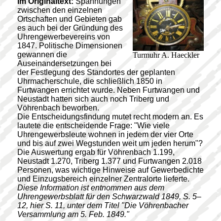
Im Originaltext:
Spannungen
zwischen den einzelnen
Ortschaften und Gebieten gab
es auch bei der Gründung des
Uhrengewerbevereins von
1847. Politische Dimensionen
gewannen die
Turmuhr A. Haeckler
Auseinandersetzungen bei
der Festlegung des Standortes der geplanten
Uhrmacherschule, die schließlich 1850 in
Furtwangen errichtet wurde. Neben Furtwangen und
Neustadt hatten sich auch noch Triberg und
Vöhrenbach beworben.
Die Entscheidungsfindung mutet recht modern an. Es
lautete die entscheidende Frage: "Wie viele
Uhrengewerbsleute wohnen in jedem der vier Orte
und bis auf zwei Wegstunden weit um jeden herum"?
Die Auswertung ergab für Vöhrenbach 1.199,
Neustadt 1.270, Triberg 1.377 und Furtwangen 2.018
Personen, was wichtige Hinweise auf Gewerbedichte
und Einzugsbereich einzelner Zentralorte lieferte.
Diese Information ist entnommen aus dem
Uhrengewerbsblatt für den Schwarzwald 1849, S. 5–
12, hier S. 11, unter dem Titel "Die Vöhrenbacher
Versammlung am 5. Feb. 1849."