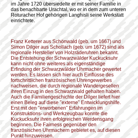
im Jahre 1720 übersiedelte er mit seiner Familie in
das benachbarte Urachtal, wo er in dem zum unteren
Roturacher Hof gehörigen Langhisli seine Werkstatt
einrichtete.
Franz Ketterer aus Schönwald (geb. um 1667) und
Simon Dilger aus Schollach (geb. um 1672) sind als
regionale Hersteller von Holzräderuhren bekannt.
Die Entstehung der Schwarzwälder Kuckucksuhr
kann nicht ohne weiteres als eigenständige
Erfindung der Schwarzwälder Uhrmacher gewertet
werden. Es lassen sich hier auch Einflüsse des
fortschrittlichen französischen Uhrengewerbes
nachweisen, die durch regionale Wandergesellen
ihren Einzug in den Schwarzwald gehalten haben.
Auch die Familiengeschichte der Dilger liefert hier
einen Beleg auf diese "externe" Entwicklungshilfe.
Erst mit den "erworbenen" Erfahrungen im
Konstruktions- und Werkzeugbau konnte die
Kuckucksuhr ihren erfolgreichen Werdensgang
beginnen. Die Fairness gegenüber den
französischen Uhrmachern gebietet es, auf diesen
Punkt hinzuweisen.