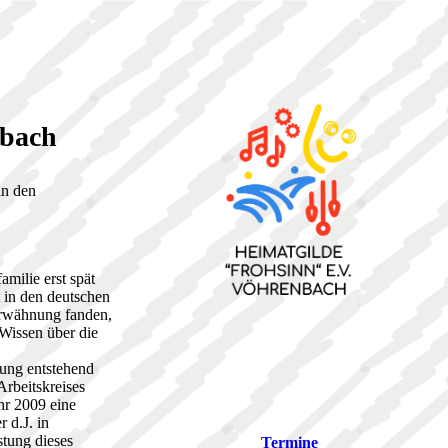
nbach
in den
milie erst spät
 in den deutschen
rwähnung fanden,
 Wissen über die
ung entstehend
rbeitskreises
hr 2009 eine
 d.J. in
tung dieses
Termine