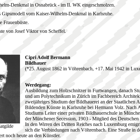
helm-Denkmal in Osnabrück - im II. WK eingeschmolzen.
s Gipsmodell vom Kaiser-Wilhelm-Denkmal in Karlsruhe.
e Frauenbüste.
ste von Josef Viktor von Scheffel.
Cipri Adolf Bermann
Bildhauer
(*25. August 1862 in Vöhrenbach, +17. Mai 1942 in Lu
Werdegang:
Ausbildung zum Holzschnitzer in Furtwangen, danach S
und am Polytechnikum in Zürich im Fachbereich Architekt
zweijähriges Studium der Bildhauerei an der Staatlichen 
Bildenden Künste in Karlsruhe bei Hermann Volz. Nach 
Studiums Leiter einer privaten Bildhauerschule in Münche
der Münchener Secession, 1903 - Mitglied des Deutschen
In den Wirren des Dritten Reiches nach Luxemburg emigrie
atgilde
sich die Verbindungen nach Vöhrenbach. Eine Straße in d
rt noch heute an den Künstler.