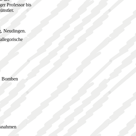
ger Professor bis
ünstler.
g, Neudingen.
allegorische
ch Bomben
ssnahmen