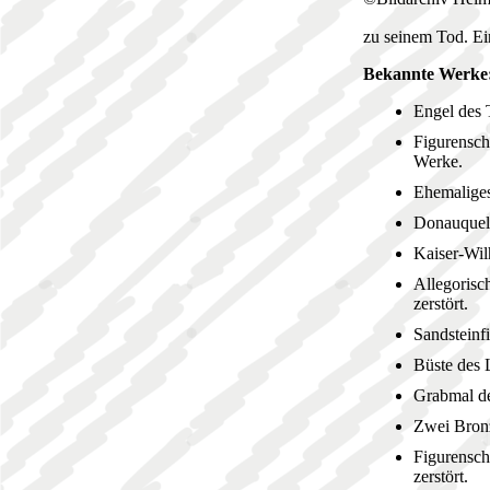
zu seinem Tod. Ei
Bekannte Werke
Engel des 
Figurensch
Werke.
Ehemaliges
Donauquel
Kaiser-Wil
Allegorisc
zerstört.
Sandsteinf
Büste des 
Grabmal de
Zwei Bronz
Figurensc
zerstört.