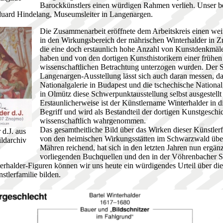
Barockkünstlers einen würdigen Rahmen verlieh. Unser 
Eduard Hindelang, Museumsleiter in Langenargen.
Die Zusammenarbeit eröffnete dem Arbeitskreis einen we
in den Wirkungsbereich der mährischen Winterhalder in 
die eine doch erstaunlich hohe Anzahl von Kunstdenkmäle
haben und von den dortigen Kunsthistorikern einer frühen
wissenschaftlichen Betrachtung unterzogen wurden. Der S
Langenargen-Ausstellung lässt sich auch daran messen, da
Nationalgalerie in Budapest und die tschechische National
in Olmütz diese Schwerpunktausstellung selbst ausgestellt
Erstaunlicherweise ist der Künstlername Winterhalder in 
Begriff und wird als Bestandteil der dortigen Kunstgeschi
wissenschaftlich wahrgenommen.
Das gesamtheitliche Bild über das Wirken dieser Künstler
 d.J. aus
von den heimischen Wirkungsstätten im Schwarzwald übe
ldarchiv
Mähren reichend, hat sich in den letzten Jahren nun ergän
vorliegenden Buchquellen und den in der Vöhrenbacher S
rhalder-Figuren können wir uns heute ein würdigendes Urteil über die
tlerfamilie bilden.