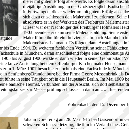
die er mit gutem Erfolg absolvierte. Es folgte daran ansch
dreijährige Ausbildung an der Großherzoglich Badischen 
in Furtwangen, die er wiederum mit gutem Erfolg abschlos
sich dazu entschlossen den Malerberuf zu erlernen. Seine 
absolvierte er in der Werkstatt des Freiburger Malermeist
Dieser war der Nachfolger des Freiburger Hofmalers Heid
1903 beendete er dann seine Malerausbildung. Seine erste A
Maler führte ihn für ein dreiviertel Jahr nach Mannheim in
atgilde
Malermeisters Lehmann. Es folgten dann Anstellungen in
 bis Ende 1904. Zu weiteren fachlichen Vertiefung seiner Fähigkeiten 
Fachschule in München, daran anschließend folgte eine dreimonatige An
ni 1905 bis August 1906 wirkte er dann wieder in seiner Geburtsstadt V
 eine kurze Anstellung bei dem Offenburger Kirchenmaler Henselmann
 zum 1. März 1907 besuchte er nochmals eine Fachschule in München.
re in Senftenberg/Brandenburg bei der Firma Georg Messenbrink als D
t führte in seine Tätigkeit oft in die Hauptstadt Berlin. Im Mai 1909 b
eine badische Heimat, verbunden mit der Absicht, sich dort selbststän
eitungskurses zur Meisterprüfung schloss sich dann an …. - hier enden
Vöhrenbach, den 15. Dezember 1
Johann Dorer erlag am 28. Mai 1915 bei Gassendorf in Gal
schweren Schussverletzung, die ihm im Verlauf eines Gef