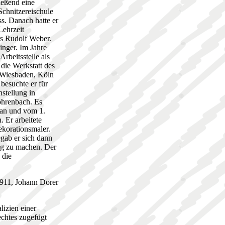
ließend eine
Schnitzereischule
s. Danach hatte er
Lehrzeit
ers Rudolf Weber.
inger. Im Jahre
rbeitsstelle als
 die Werkstatt des
 Wiesbaden, Köln
besuchte er für
stellung in
öhrenbach. Es
 an und vom 1.
 Er arbeitete
ekorationsmaler.
egab er sich dann
dig zu machen. Der
 die
911, Johann Dorer
izien einer
echtes zugefügt