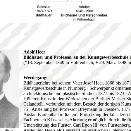
Adolf Heer
Bildhauer und Professor an der Kunstgewerbeschule 
(*13. September 1849 in Vöhrenbach, + 29. März 1898 in
Werdegang:
Bildhauerlehre bei seinem Vater Josef Heer, 1868 bis 187
Kunstgewerbeschule in Nürnberg - Schwerpunkt ornament
architektonische und plastische Studien, 1871 bis 1873 - 
Höheren Kunst in den Werkstätten der Berliner Meister S
Calandrelli, verbunden mit dem Besuch der dortigen Kun
75 - Anstellung bei Professor Breymann in Dresden. 1877 
Auslandsaufenthalt in Italien - Fortsetzung der künstleris
Fachbereich Klassisches Altertum; ermöglicht durch die fi
Unterstützung des Fürsten Carl Egon III. von Fürstenberg. 
Anstellung Heers als Lehrkraft für plastischen Unterricht 
atgilde