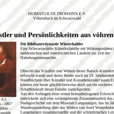
HEIMATGILDE FROHSINN E.V.
Vöhrenbach im Schwarzwald
tler und Persönlichkeiten aus vöhre
Die Bildhauerdynastie Winterhalder
Eine Schwarzwälder Künstlerfamilie mit Wirkungsstätten 
süddeutschen und österreichischen Ländern zur Zeit der
Habsburgermonarchie.
Obwohl das Schaffen und Wirken dieser Barock-Künstlerfa
erforscht wurde und deren Werke noch im 19. Jahrhundert
Handbüchern über Künstler und Kunstdenkmäler kaum E
können wir heute glücklicherweise doch auf ein reicheres
Schaffenskraft dieser Familie zurückgreifen.
Aus den Anfängen einer ersten heimatbezogenen Erforsch
entwickelte sich eine weitergehende Zusammenarbeit des A
 d.J.
Stadtgeschichte mit dem Museum Langenargen, das im Ja
 - 1807
Wanderausstellung über das Wirken von Josef Winterhalder
ldnis -
Langenargen zusammenstellte und der schöpferischen Leis
atgilde