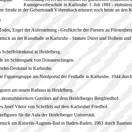
Kunstgewerbeschule in Karlsruhe. 1. Juli 1881 - etatmässi
ne Straße in der Geburtsstadt Vöhrenbach erinnert noch heute an den K
:
Todes, Engel der Auferstehung - Gruftkirche der Fürsten zu Fürstenber
muck an der Kunsthalle in Karlsruhe - Statuen Dürer und Holbein und 
 Scheffeldenkmal in Heidelberg.
le im Schlosspark von Donaueschingen.
helm-Denkmal in Karlsruhe.
he Figurengruppe am Nordportal der Festhalle in Karlsruhe. 1944 dur
iguren am neuen Rathaus in Heidelberg.
Literaturhistorikers Gervines auf dem Heidelberger Bergfriedhof.
s Josef Viktor von Scheffels auf dem Karlsruher Friedhof.
efiguren für die Aula der Heidelberger Universität.
hmuck am Kaiserin-Augusta-Bad in Baden-Baden. 1963 durch Bauma