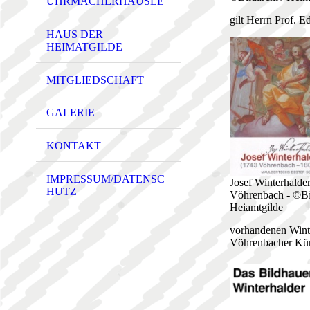
UHRMACHERHÄUSLE
gilt Herrn Prof. 
HAUS DER
HEIMATGILDE
MITGLIEDSCHAFT
GALERIE
KONTAKT
IMPRESSUM/DATENSC
Josef Winterhalder
HUTZ
Vöhrenbach - ©Bi
Heiamtgilde
vorhandenen Winte
Vöhrenbacher Küns