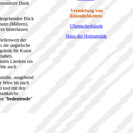
besonderer Dank
Vermietung von
Räumlichkeiten:
itergehenden Blick
Znaim (Mähren),
Uhrmacherhäusle
rn hinterlassen
Haus der Heimatgilde
tellenwert der
s die ungarische
galerie für Kunst
 haben.
diesen Ländern ein
chte auch
familie, ausgehend
r Wien bis nach
zt und mit den
tadtkirche
se "
bedeutende
"