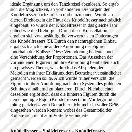
ideale Ergänzung um den Tanzkreisel abzulösen. So ergab
sich die Möglichkeit, an vorhandenen Drehorgeln den
Knödelfresser nachzurüsten und einzubauen. Wurde an
älteren Drehorgeln die Figur des Knödelfresser nachträglich
eingebaut, so wurde der Knödelfresser in das gleiche Jahr
datiert wie die Drehorgel. Durch diese Konstellation
ergaben sich zwangsläufig die verworrensten Datierungen
des Knödelfressers [5]. Durch den nachträglichen Einbau
ergab sich auch eine andere Anordnung der Figuren
innerhalb der Kulisse. Diese Veränderung bedeutet auch
eine Verschiebung der Proportionen. Das Aussehen der
vorhandenen Figuren und ihre Anordnung beinhalten auch
ein gewisses Thema, was durch das Abspielen der
Melodien mit ihrer Erklärung dem Betrachter verständlicher
gemacht werden sollte. Auch wurde früher versucht, die
Figuren in ihrer Anordnung nach dem System des goldenen
Schnittes annähernd zu platzieren. Durch Nichtbeachten
desselben ergibt sich, dass die hinteren Figuren durch die
neu eingefügte Figur (Knödelfresser) - im Vordergrund
mittig platziert – vom Betrachter nicht mehr in voller Größe
eingesehen werden können; wobei das Gesamtbild der
Kulisse sich nicht zum Vorteile veränderte.
Knödelfresser – Spätzlefresser – Knöpflefresser,