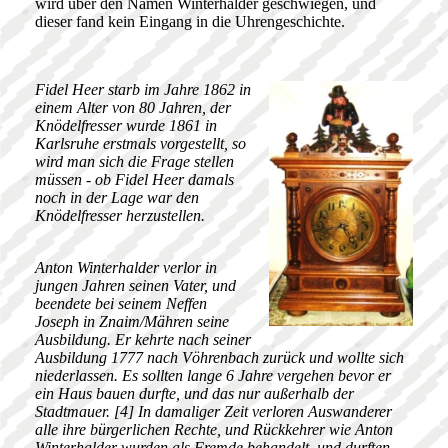
wird über den Namen Winterhalder geschwiegen, und
dieser fand kein Eingang in die Uhrengeschichte.
Fidel Heer starb im Jahre 1862 in
einem Alter von 80 Jahren, der
Knödelfresser wurde 1861 in
Karlsruhe erstmals vorgestellt, so
wird man sich die Frage stellen
müssen - ob Fidel Heer damals
noch in der Lage war den
Knödelfresser herzustellen.
Anton Winterhalder verlor in
jungen Jahren seinen Vater, und
beendete bei seinem Neffen
Joseph in Znaim/Mähren seine
Ausbildung. Er kehrte nach seiner
Ausbildung 1777 nach Vöhrenbach zurück und wollte sich
niederlassen. Es sollten lange 6 Jahre vergehen bevor er
ein Haus bauen durfte, und das nur außerhalb der
Stadtmauer. [4] In damaliger Zeit verloren Auswanderer
alle ihre bürgerlichen Rechte, und Rückkehrer wie Anton
Winterhalder wurden als Fremde behandelt, und durften –