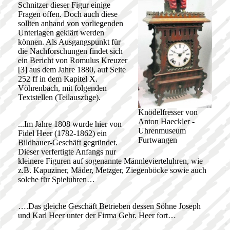
Schnitzer dieser Figur einige
Fragen offen. Doch auch diese
sollten anhand von vorliegenden
Unterlagen geklärt werden
können. Als Ausgangspunkt für
die Nachforschungen findet sich
ein Bericht von Romulus Kreuzer
[3] aus dem Jahre 1880, auf Seite
252 ff in dem Kapitel X.
Vöhrenbach, mit folgenden
Textstellen (Teilauszüge).
Knödelfresser von
Anton Haeckler -
...Im Jahre 1808 wurde hier von
Uhrenmuseum
Fidel Heer (1782-1862) ein
Furtwangen
Bildhauer-Geschäft gegründet.
Dieser verfertigte Anfangs nur
kleinere Figuren auf sogenannte Männlevierteluhren, wie
z.B. Kapuziner, Mäder, Metzger, Ziegenböcke sowie auch
solche für Spieluhren…
….Das gleiche Geschäft Betrieben dessen Söhne Joseph
und Karl Heer unter der Firma Gebr. Heer fort…