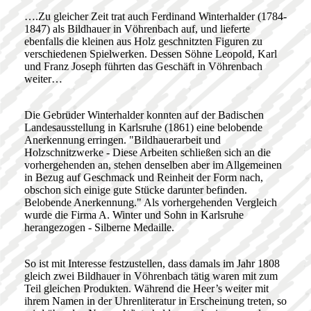
….Zu gleicher Zeit trat auch Ferdinand Winterhalder (1784-
1847) als Bildhauer in Vöhrenbach auf, und lieferte
ebenfalls die kleinen aus Holz geschnitzten Figuren zu
verschiedenen Spielwerken. Dessen Söhne Leopold, Karl
und Franz Joseph führten das Geschäft in Vöhrenbach
weiter…
Die Gebrüder Winterhalder konnten auf der Badischen
Landesausstellung in Karlsruhe (1861) eine belobende
Anerkennung erringen. "Bildhauerarbeit und
Holzschnitzwerke - Diese Arbeiten schließen sich an die
vorhergehenden an, stehen denselben aber im Allgemeinen
in Bezug auf Geschmack und Reinheit der Form nach,
obschon sich einige gute Stücke darunter befinden.
Belobende Anerkennung." Als vorhergehenden Vergleich
wurde die Firma A. Winter und Sohn in Karlsruhe
herangezogen - Silberne Medaille.
So ist mit Interesse festzustellen, dass damals im Jahr 1808
gleich zwei Bildhauer in Vöhrenbach tätig waren mit zum
Teil gleichen Produkten. Während die Heer’s weiter mit
ihrem Namen in der Uhrenliteratur in Erscheinung treten, so