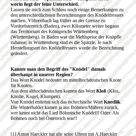
worin liegt der feine Unterschied.
Lassen sie mich zum Schluss noch einige Bemerkungen zu
den unterschiedlichsten Bezeichnungen des Knödelfressers
machen. Vöhrenbach lag früher an der Grenze zu
Vorderösterreich (Baden), zwei Kilometer weiter begann
das Territorium des Königreichs Württemberg
(Württemberg). In Baden war die Mehlspeise der Knöpfle
zuhause; in Württemberg sind es die Spätzle. Je nach
Herstellungsort des Knödelfressers wurde die Bezeichnung
geändert.
Kannte man den Begriff des "Knödel" damals
überhaupt in unserer Region?
Das Wort Knödel bedeutet im mittelhochdeutschen Knote
für Knoten.
Aus dem althochdeutschen kommt das Wort
Kloß
(Kloz,
Knolle, Kugel, Klumpen).
Von Knödel entlehnt sich das tschechische Wort
Knedlik
.
Die Winterhalder kamen ja aus Böhmen/Mähren zurück,
wer kennt nicht das Lied Böhmische Knödel!! Oder: Als
Böhmen noch bei Österreich war!!
[1] Anton Haeckler hat alle seine Uhren mit A.Haeckler