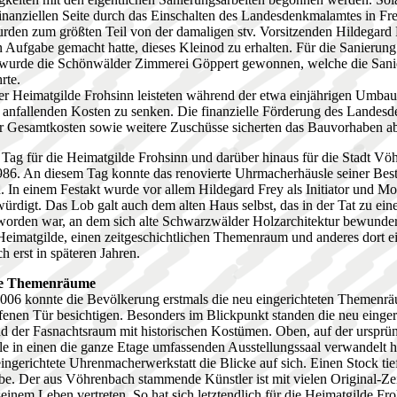
inanziellen Seite durch das Einschalten des Landesdenkmalamtes in Fre
den zum größten Teil von der damaligen stv. Vorsitzenden Hildegard F
n Aufgabe gemacht hatte, dieses Kleinod zu erhalten. Für die Sanierung
 wurde die Schönwälder Zimmerei Göppert gewonnen, welche die Sani
rte.
der Heimatgilde Frohsinn leisteten während der etwa einjährigen Umbau
e anfallenden Kosten zu senken. Die finanzielle Förderung des Landes
 Gesamtkosten sowie weitere Zuschüsse sicherten das Bauvorhaben a
Tag für die Heimatgilde Frohsinn und darüber hinaus für die Stadt Vö
 1986. An diesem Tag konnte das renovierte Uhrmacherhäusle seiner Be
 In einem Festakt wurde vor allem Hildegard Frey als Initiator und Mo
rdigt. Das Lob galt auch dem alten Haus selbst, das in der Tat zu ei
rden war, an dem sich alte Schwarzwälder Holzarchitektur bewundern
Heimatgilde, einen zeitgeschichtlichen Themenraum und anderes dort e
ch erst in späteren Jahren.
che Themenräume
006 konnte die Bevölkerung erstmals die neu eingerichteten Themen
fenen Tür besichtigen. Besonders im Blickpunkt standen die neu einger
d der Fasnachtsraum mit historischen Kostümen. Oben, auf der ursprü
ile in einen die ganze Etage umfassenden Ausstellungssaal verwandelt h
eingerichtete Uhrenmacherwerkstatt die Blicke auf sich. Einen Stock tief
be. Der aus Vöhrenbach stammende Künstler ist mit vielen Original-Z
inem Leben vertreten. So hat sich letztendlich für die Heimatgilde Fro