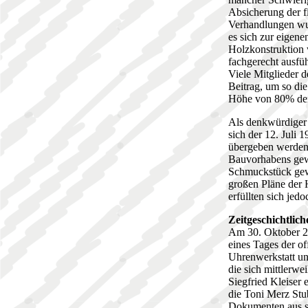
Absicherung der f
Verhandlungen wur
es sich zur eigene
Holzkonstruktion
fachgerecht ausfüh
Viele Mitglieder 
Beitrag, um so di
Höhe von 80% der
Als denkwürdiger 
sich der 12. Juli
übergeben werden.
Bauvorhabens gewü
Schmuckstück gewo
großen Pläne der 
erfüllten sich jedo
Zeitgeschichtli
Am 30. Oktober 2
eines Tages der of
Uhrenwerkstatt un
die sich mittlerwe
Siegfried Kleiser 
die Toni Merz Stu
Dokumenten aus se