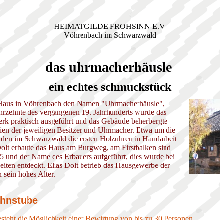
HEIMATGILDE FROHSINN E.V.
Vöhrenbach im Schwarzwald
das uhrmacherhäusle
ein echtes schmuckstück
s Haus in Vöhrenbach den Namen "Uhrmacherhäusle",
ahrzehnte des vergangenen 19. Jahrhunderts wurde das
k praktisch ausgeführt und das Gebäude beherbergte
lien der jeweiligen Besitzer und Uhrmacher. Etwa um die
den im Schwarzwald die ersten Holzuhren in Handarbeit
 Dolt erbaute das Haus am Burgweg, am Firstbalken sind
25 und der Name des Erbauers aufgeführt, dies wurde bei
eiten entdeckt. Elias Dolt betrieb das Hausgewerbe der
 sein hohes Alter.
hnstube
steht die Möglichkeit einer Bewirtung von bis zu 30 Personen.