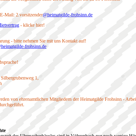
E-Mail: 2.vorsitzender
@heimatgilde-frohsinn.de
ietvertrag
- klicke hier!
rung - bitte nehmen Sie mit uns Kontakt auf!
heimatgilde-frohsinn.de
bsprache!
 Silbergrubenweg 1,
h
den von ehrenamtlichen Mitgliedern der Heimatgilde Frohsinn - Arbei
durchgeführt.
hte
gszeit des Uhrmacherhäusles sind in Vöhrenbach nur noch wenige Häus