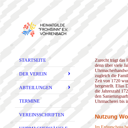
STARTSEITE
Zurecht trägt da
denn über viele J
Uhrmacherhandwer
DER VEREIN
zugleich die Fami
Zeit von 1720 wur
hergestellt. Elias
ABTEILUNGEN
die Jahreszahl 17
den Sanierungsarb
TERMINE
Uhrmacherei bis in
VEREINSSCHRIFTEN
Nutzung Wo
Im Erdgeschoss be