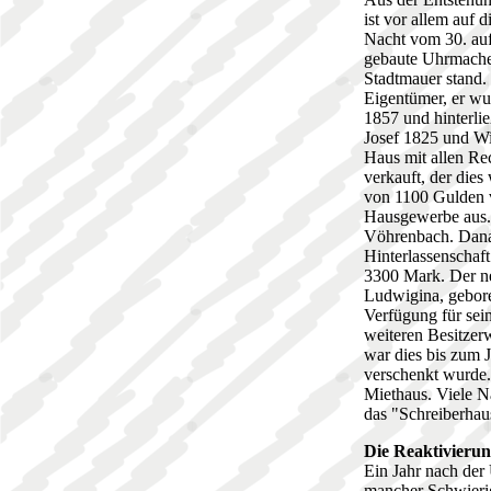
ist vor allem auf 
Nacht vom 30. auf
gebaute Uhrmacher
Stadtmauer stand.
Eigentümer, er wu
1857 und hinterli
Josef 1825 und Wi
Haus mit allen R
verkauft, der die
von 1100 Gulden 
Hausgewerbe aus. 
Vöhrenbach. Danac
Hinterlassenschaf
3300 Mark. Der n
Ludwigina, gebore
Verfügung für sein
weiteren Besitzer
war dies bis zum 
verschenkt wurde.
Miethaus. Viele N
das "Schreiberhau
Die Reaktivieru
Ein Jahr nach de
mancher Schwierig