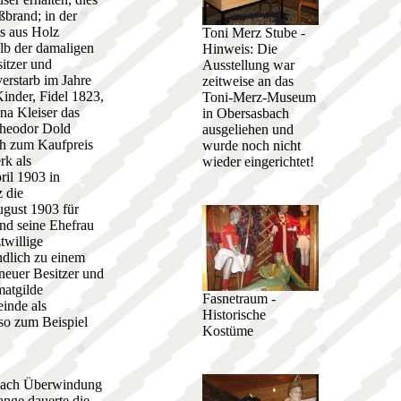
ßbrand; in der
s aus Holz
Toni Merz Stube -
lb der damaligen
Hinweis: Die
itzer und
Ausstellung war
erstarb im Jahre
zeitweise an das
inder, Fidel 1823,
Toni-Merz-Museum
na Kleiser das
in Obersasbach
Theodor Dold
ausgeliehen und
ch zum Kaufpreis
wurde noch nicht
rk als
wieder eingerichtet!
ril 1903 in
 die
ugust 1903 für
nd seine Ehefrau
twillige
ndlich zu einem
neuer Besitzer und
matgilde
Fasnetraum -
inde als
Historische
so zum Beispiel
Kostüme
 nach Überwindung
ange dauerte die