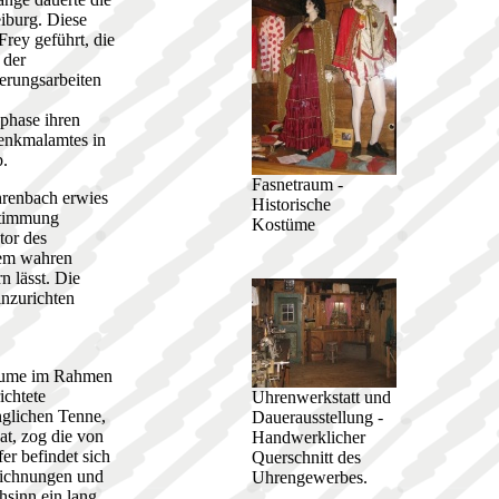
iburg. Diese
rey geführt, die
 der
erungsarbeiten
phase ihren
denkmalamtes in
b.
Fasnetraum -
hrenbach erwies
Historische
stimmung
Kostüme
tor des
nem wahren
 lässt. Die
inzurichten
räume im Rahmen
ichtete
Uhrenwerkstatt und
nglichen Tenne,
Dauerausstellung -
at, zog die von
Handwerklicher
er befindet sich
Querschnitt des
eichnungen und
Uhrengewerbes.
hsinn ein lang