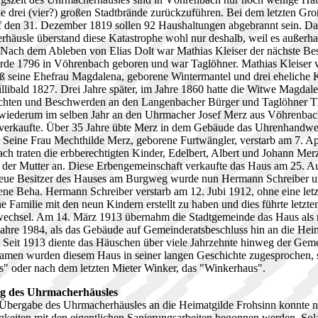
die drei (vier?) großen Stadtbrände zurückzuführen. Bei dem letzten Gro
 den 31. Dezember 1819 sollen 92 Haushaltungen abgebrannt sein. Da
häusle überstand diese Katastrophe wohl nur deshalb, weil es außerha
 Nach dem Ableben von Elias Dolt war Mathias Kleiser der nächste Bes
rde 1796 in Vöhrenbach geboren und war Taglöhner. Mathias Kleiser v
eß seine Ehefrau Magdalena, geborene Wintermantel und drei eheliche K
llibald 1827. Drei Jahre später, im Jahre 1860 hatte die Witwe Magdale
echten und Beschwerden an den Langenbacher Bürger und Taglöhner 
s wiederum im selben Jahr an den Uhrmacher Josef Merz aus Vöhrenba
verkaufte. Über 35 Jahre übte Merz in dem Gebäude das Uhrenhandwe
Seine Frau Mechthilde Merz, geborene Furtwängler, verstarb am 7. Ap
h traten die erbberechtigten Kinder, Edelbert, Albert und Johann Merz
t der Mutter an. Diese Erbengemeinschaft verkaufte das Haus am 25. A
eue Besitzer des Hauses am Burgweg wurde nun Hermann Schreiber u
ne Beha. Hermann Schreiber verstarb am 12. Jubi 1912, ohne eine letz
e Familie mit den neun Kindern erstellt zu haben und dies führte letzte
wechsel. Am 14. März 1913 übernahm die Stadtgemeinde das Haus als 
Jahre 1984, als das Gebäude auf Gemeinderatsbeschluss hin an die Hei
 Seit 1913 diente das Häuschen über viele Jahrzehnte hinweg der Geme
amen wurden diesem Haus in seiner langen Geschichte zugesprochen, 
s" oder nach dem letzten Mieter Winker, das "Winkerhaus".
ng des Uhrmacherhäusles
r Übergabe des Uhrmacherhäusles an die Heimatgilde Frohsinn konnte
keiten mit den eigentlichen Sanierungsarbeiten begonnen werden. Sol